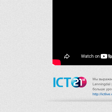
Мы выражае
Lønningdal
больше урок
http://ictliv