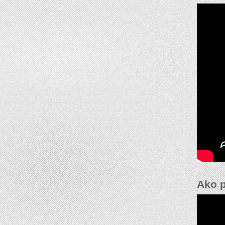
Ako p