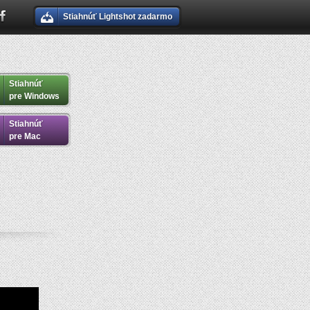
Stiahnúť Lightshot zadarmo
Stiahnúť
pre Windows
Stiahnúť
pre Mac