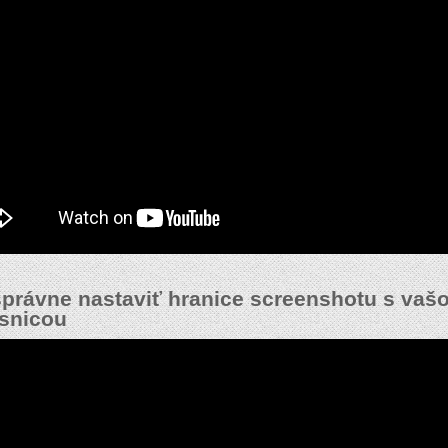
právne nastaviť hranice screenshotu s vaš
snicou