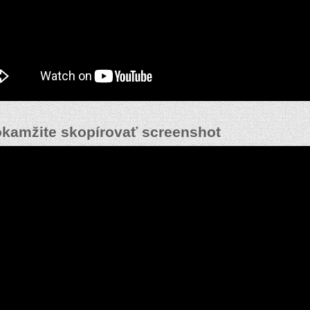
kamžite skopírovať screenshot