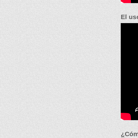
El us
¿Cómo