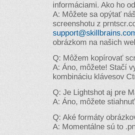
informáciami. Ako ho od
A: Môžete sa opýtať ná
screenshotu z prntscr.
support@skillbrains.co
obrázkom na našich we
Q: Môžem kopírovať sc
A: Áno, môžete! Stačí vy
kombináciu klávesov Ctr
Q: Je Lightshot aj pre 
A: Áno, môžete stiahnu
Q: Aké formáty obrázk
A: Momentálne sú to .pn