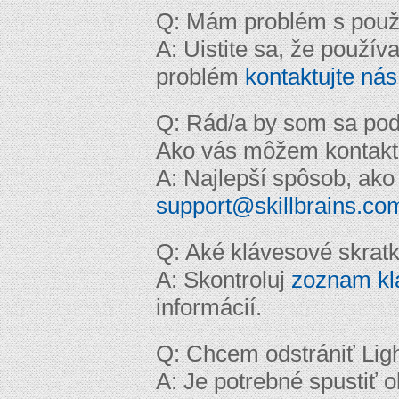
Q: Mám problém s použit
A: Uistite sa, že použív
problém
kontaktujte nás
Q: Rád/a by som sa pode
Ako vás môžem kontakt
A: Najlepší spôsob, ako
support@skillbrains.co
Q: Aké klávesové skrat
A: Skontroluj
zoznam klá
informácií.
Q: Chcem odstrániť Lig
A: Je potrebné spustiť o