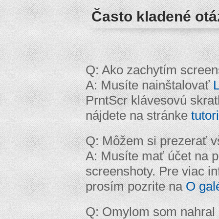
Často kladené ot
Q: Ako zachytím screen
A: Musíte nainštalovať
L
PrntScr klávesovú skratk
nájdete na stránke
tutor
Q: Môžem si prezerať vš
A: Musíte mať účet na p
screenshoty. Pre viac in
prosím pozrite na
O galé
Q: Omylom som nahral 