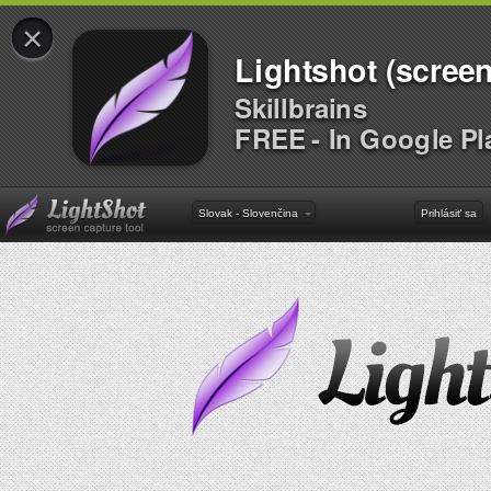
×
Lightshot (screen
Skillbrains
FREE - In Google Pl
Slovak - Slovenčina
Prihlásiť sa