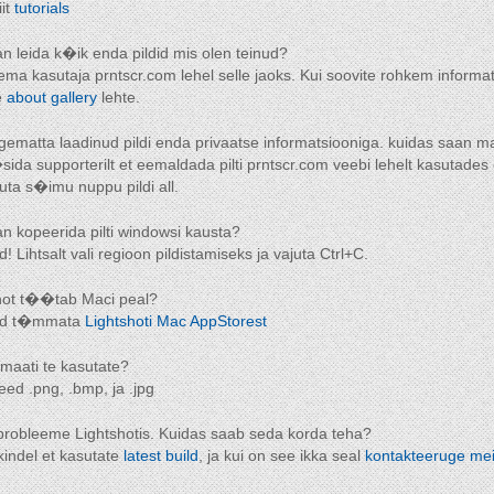
iit
tutorials
n leida k�ik enda pildid mis olen teinud?
ema kasutaja prntscr.com lehel selle jaoks. Kui soovite rohkem informats
e
about gallery
lehte.
gematta laadinud pildi enda privaatse informatsiooniga. kuidas saan
ida supporterilt et eemaldada pilti prntscr.com veebi lehelt kasutades
juta s�imu nuppu pildi all.
n kopeerida pilti windowsi kausta?
! Lihtsalt vali regioon pildistamiseks ja vajuta Ctrl+C.
hot t��tab Maci peal?
aad t�mmata
Lightshoti Mac AppStorest
ormaati te kasutate?
eed .png, .bmp, ja .jpg
 probleeme Lightshotis. Kuidas saab seda korda teha?
kindel et kasutate
latest build
, ja kui on see ikka seal
kontakteeruge me