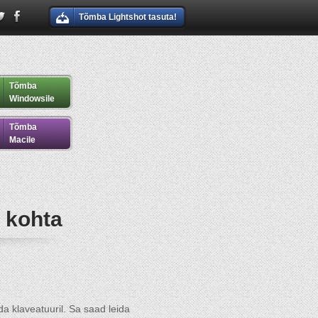
Tõmba Lightshot tasuta!
Tõmba
Windowsile
Tõmba
Macile
 kohta
a klaveatuuril. Sa saad leida