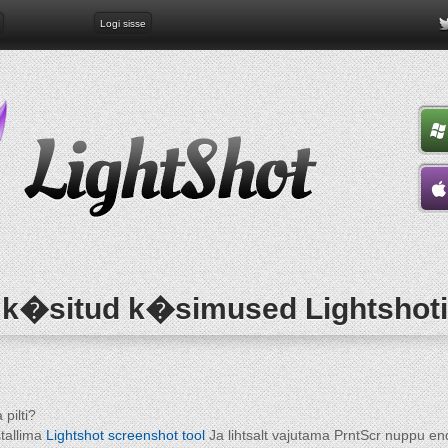
Logi sisse
k�situd k�simused Lightshoti
pilti?
stallima
Lightshot screenshot tool
Ja lihtsalt vajutama PrntScr nuppu end