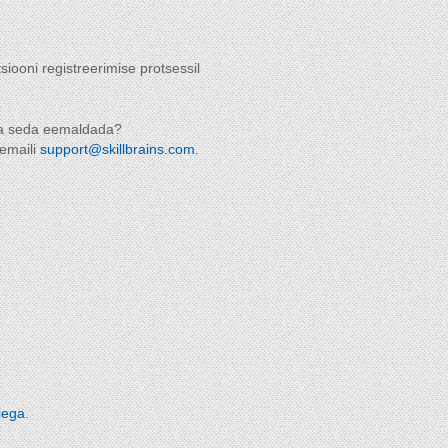
iooni registreerimise protsessil
 ma seda eemaldada?
 emaili
support@skillbrains.com
.
iega
.