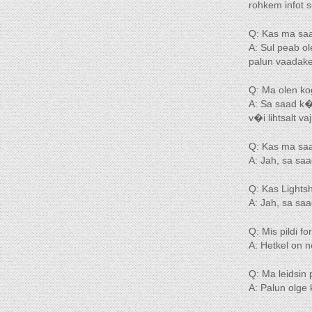
rohkem infot s
Q: Kas ma saa
A: Sul peab ol
palun vaadak
Q: Ma olen ko
A: Sa saad k�s
v�i lihtsalt va
Q: Kas ma saa
A: Jah, sa saad
Q: Kas Lights
A: Jah, sa s
Q: Mis pildi f
A: Hetkel on n
Q: Ma leidsin
A: Palun olge 