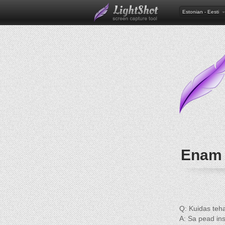
Estonian - Eesti
Enam 
Q: Kuidas teha 
A: Sa pead in