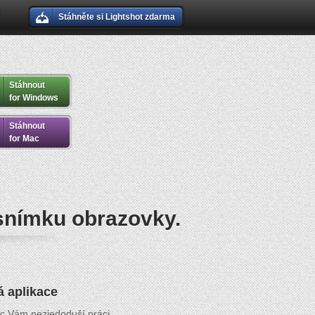
Stáhněte si Lightshot zdarma
Stáhnout
for Windows
Stáhnout
for Mac
 snímku obrazovky.
á aplikace
ic Vám nezjedoduší práci