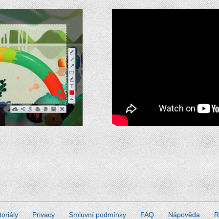
toriály
Privacy
Smluvní podmínky
FAQ
Nápověda
R