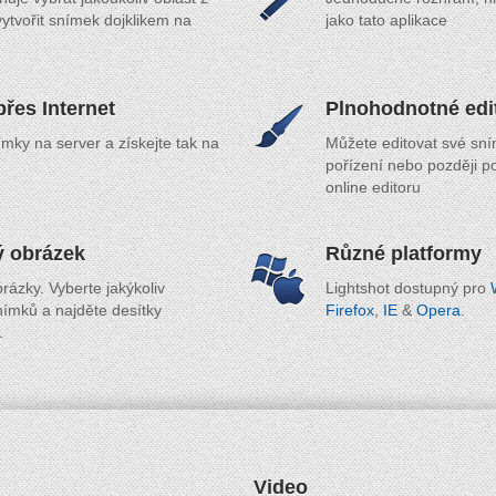
ytvořit snímek dojklikem na
jako tato aplikace
přes Internet
Plnohodnotné edi
mky na server a získejte tak na
Můžete editovat své sní
pořízení nebo později 
online editoru
 obrázek
Různé platformy
ázky. Vyberte jakýkoliv
Lightshot dostupný pro
nímků a najděte desítky
Firefox
,
IE
&
Opera
.
.
Video