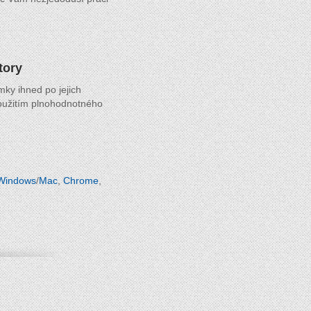
tory
mky ihned po jejich
použitím plnohodnotného
Windows
/
Mac
,
Chrome
,