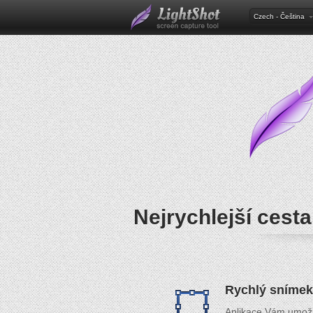
Czech - Čeština
Nejrychlejší cest
Rychlý snímek
Aplikace Vám umožňu