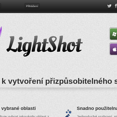
Přihlášení
a k vytvoření přizpůsobitelného
 vybrané oblasti
Snadno použiteln
je vybrat jakoukoliv oblast z
Jednoduché rozhraní, n