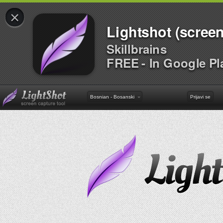
×
Lightshot (screen
Skillbrains
FREE - In Google Pl
Bosnian - Bosanski
Prijavi se