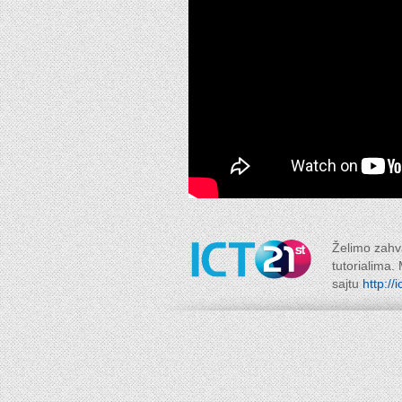
Želimo zahva
tutorialima.
sajtu
http://