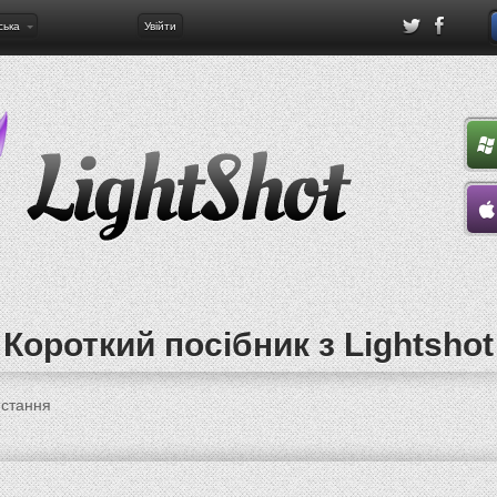
ська
Увійти
Короткий посібник з Lightshot
истання